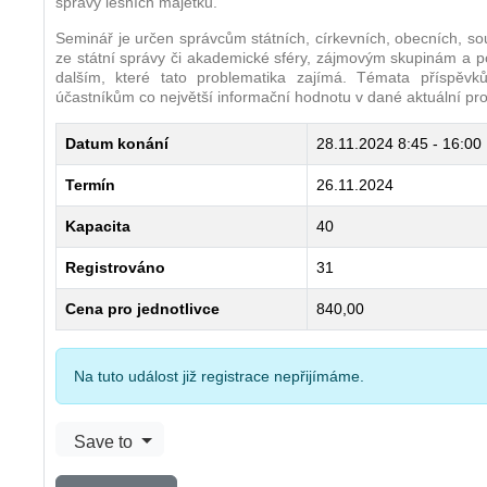
správy lesních majetků.
Seminář je určen správcům státních, církevních, obecních, so
ze státní správy či akademické sféry, zájmovým skupinám a p
dalším, které tato problematika zajímá. Témata příspěvk
účastníkům co největší informační hodnotu v dané aktuální pr
Datum konání
28.11.2024
8:45 - 16:00
Termín
26.11.2024
Kapacita
40
Registrováno
31
Cena pro jednotlivce
840,00
Na tuto událost již registrace nepřijímáme.
Save to