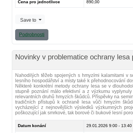
Cena pro jednotlivce
890,00
Save to
Podrobnosti
Novinky v problematice ochrany lesa
Nahodilých těžeb spojených s hmyzími kalamitami v s
lesního hospodářství a místy také k přehodnocování d
Některé konkrétní metody ochrany lesa se v dlouhod
stupně poznání málo efektivní a z výzkumu vyplynuly 
relevantních druhů hmyzích škůdců. Příspěvky na semin
tradičních přístupů k ochraně lesa vůči hmyzím šk
vycházející z nejnovějších výsledků výzkumných pro
poškozující jak smrkové, tak borové či bukové lesní poro
Datum konání
29.01.2026
9:00 - 13:40