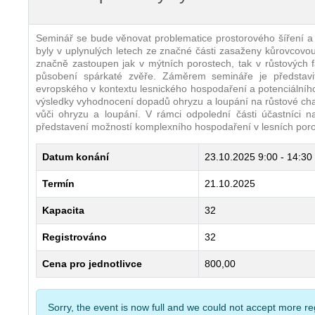
Seminář se bude věnovat problematice prostorového šíření a 
byly v uplynulých letech ze značné části zasaženy kůrovcovou
značně zastoupen jak v mýtních porostech, tak v růstových f
působení spárkaté zvěře. Záměrem semináře je představit
evropského v kontextu lesnického hospodaření a potenciálního
výsledky vyhodnocení dopadů ohryzu a loupání na růstové char
vůči ohryzu a loupání. V rámci odpolední části účastníci 
představení možností komplexního hospodaření v lesních poros
Datum konání
23.10.2025
9:00 - 14:30
Termín
21.10.2025
Kapacita
32
Registrováno
32
Cena pro jednotlivce
800,00
Sorry, the event is now full and we could not accept more reg