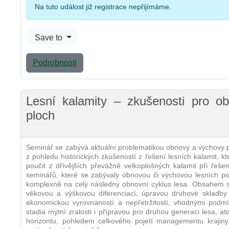
Na tuto událost již registrace nepřijímáme.
Save to
Podrobnosti
Lesní kalamity – zkušenosti pro o
ploch
Seminář se zabývá aktuální problematikou obnovy a výchovy p
z pohledu historických zkušeností z řešení lesních kalamit, k
poučit z dřívějších převážně velkoplošných kalamit při řeš
seminářů, které se zabývaly obnovou či výchovou lesních po
komplexně na celý následný obnovní cyklus lesa. Obsahem s
věkovou a výškovou diferenciací, úpravou druhové skladb
ekonomickou vyrovnaností a nepřetržitostí, vhodnými podm
stadia mýtní zralosti i přípravou pro druhou generaci lesa, 
horizontu, pohledem celkového pojetí managementu krajiny 