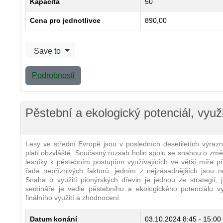
Kapacita
50
Cena pro jednotlivce
890,00
Save to
Podrobnosti
Pěstební a ekologický potenciál, využ
Lesy ve střední Evropě jsou v posledních desetiletích výrazn
platí obzvláště. Současný rozsah holin spolu se snahou o změ
lesníky k pěstebním postupům využívajících ve větší míře př
řada nepříznivých faktorů, jedním z nejzásadnějších jsou n
Snaha o využití pionýrských dřevin je jednou ze strategií, 
semináře je vedle pěstebního a ekologického potenciálu vyb
finálního využití a zhodnocení.
Datum konání
03.10.2024
8:45 - 15:00