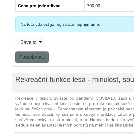
Cena pro jednotlivce
700,00
Na tuto událost již registrace nepřijímáme.
Save to
Podrobnosti
Rekreační funkce lesa - minulost, so
Rekreace v lesích, zvláště po pandemii COVID-19, začala b
vyžaduje nejen kvalitní lesní cestní síť pro rekreaci, ale také 
jako naučných prvků. Samostatným tématem je pak také bezpeč
Seminář své účastníky seznámí s četnými příklady zdárně p
správě Vojenských lesů a statků, s. p. Na akci budou zárov
sleduje nejen adaptaci lesních porostů na měnící se klimatické