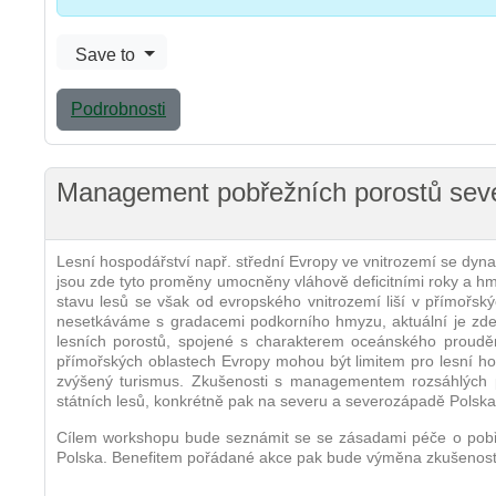
Save to
Podrobnosti
Management pobřežních porostů sev
Lesní hospodářství např. střední Evropy ve vnitrozemí se dyn
jsou zde tyto proměny umocněny vláhově deficitními roky a hmy
stavu lesů se však od evropského vnitrozemí liší v přímořský
nesetkáváme s gradacemi podkorního hmyzu, aktuální je zde vša
lesních porostů, spojené s charakterem oceánského proud
přímořských oblastech Evropy mohou být limitem pro lesní hos
zvýšený turismus. Zkušenosti s managementem rozsáhlých pob
státních lesů, konkrétně pak na severu a severozápadě Polsk
Cílem workshopu bude seznámit se se zásadami péče o pobřež
Polska. Benefitem pořádané akce pak bude výměna zkušeností