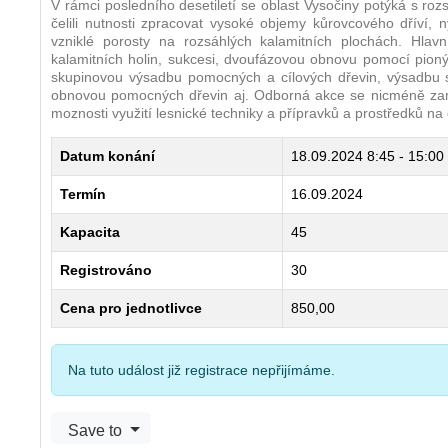
V rámci posledního desetiletí se oblast Vysočiny potýká s roz
čelili nutnosti zpracovat vysoké objemy kůrovcového dříví, n
vzniklé porosty na rozsáhlých kalamitních plochách. Hla
kalamitních holin, sukcesi, dvoufázovou obnovu pomocí pioný
skupinovou výsadbu pomocných a cílových dřevin, výsadbu s
obnovou pomocných dřevin aj. Odborná akce se nicméně zaměř
moznosti využití lesnické techniky a přípravků a prostředků na 
Datum konání
18.09.2024
8:45 - 15:00
Termín
16.09.2024
Kapacita
45
Registrováno
30
Cena pro jednotlivce
850,00
Na tuto událost již registrace nepřijímáme.
Save to