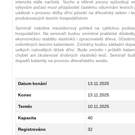
intenzita stále narůstá. Sucho a větrné poryvy způsobují v
výkyvům počasí musí přizpůsobit častému odumírání lesních po
události v procesu těžby dříví působí na dřevařský sektor i
produkovaných lesním hospodářstvím.
Seminář nabídne mezioborový pohled na cyklickou podstat
hospodářství. Na semináři budou zmíněné praktické důsledky 
ekonomickou stabilitu vlastníků i zpracovatelů dřeva. Účastn
ovlivněných lesními kalamitami. Zmíněny budou základní dopad
velkých nahodilých těžeb dříví. Bude zmíněn i průběh kalam
chybět ani zkušenosti drobných vlastníků lesů. Seminář bu
dopadů kalamity na provozu dřevařského areálu.
Datum konání
13.11.2025
Konec
13.11.2025
Termín
10.11.2025
Kapacita
40
Registrováno
32