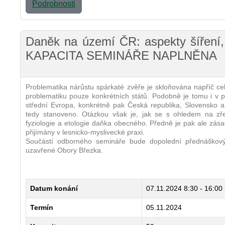
Podrobnosti
Daněk na území ČR: aspekty šíření, 
KAPACITA SEMINÁŘE NAPLNĚNA
Problematika nárůstu spárkaté zvěře je skloňována napříč c
problematiku pouze konkrétních států. Podobně je tomu i v 
střední Evropa, konkrétně pak Česká republika, Slovensko a 
tedy stanoveno. Otázkou však je, jak se s ohledem na zřej
fyziologie a etologie daňka obecného. Předně je pak ale zása
přijímány v lesnicko-myslivecké praxi.
Součástí odborného semináře bude dopolední přednáškový 
uzavřené Obory Březka.
Datum konání
07.11.2024
8:30 - 16:00
Termín
05.11.2024