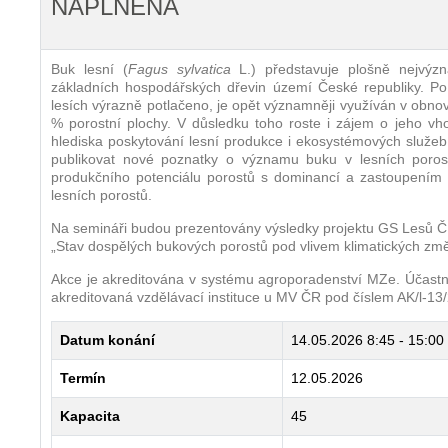
NAPLNĚNA
Buk lesní (
Fagus sylvatica
L.) představuje plošně nejvýzn
základních hospodářských dřevin území České republiky. Po
lesích výrazně potlačeno, je opět významněji využíván v obno
% porostní plochy. V důsledku toho roste i zájem o jeho vh
hlediska poskytování lesní produkce i ekosystémových služe
publikovat nové poznatky o významu buku v lesních poros
produkčního potenciálu porostů s dominancí a zastoupením b
lesních porostů.
Na semináři budou prezentovány výsledky projektu GS Lesů ČR
„Stav dospělých bukových porostů pod vlivem klimatických změ
Akce je akreditována v systému agroporadenství MZe. Účastníc
akreditovaná vzdělávací instituce u MV ČR pod číslem AK/l-13
Datum konání
14.05.2026
8:45 - 15:00
Termín
12.05.2026
Kapacita
45