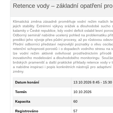
Retence vody – základní opatření pro
Klimatická změna zásadně proměňuje vodní režim našich le
jejich stability. Extrémní výkyvy srážek a dlouhodobé sucho 
kalamity v České republice, kdy vodní deficit oslabil lesní poro
Odborný seminář nabídne ucelený pohled na problematiku přít
predikci jeho vývoje přes půdní procesy, až po růstovou odez
Přední odborníci představí nejnovější poznatky o vlivu oscila
retenční schopnosti porostů i o dopadech vodního stresu na st
lze vodní režim aktivně ovlivňovat prostřednictvím přírodě
inovativního modelování a dlouhodobého monitoringu. Součást
brdských pramenišť a další praktické příklady retence vody v 
a nabídne inspiraci i popis konkrétních nástrojů pro adaptivní
změny.
Datum konání
13.10.2026
8:45 - 15:30
Termín
10.10.2026
Kapacita
60
Registrováno
57