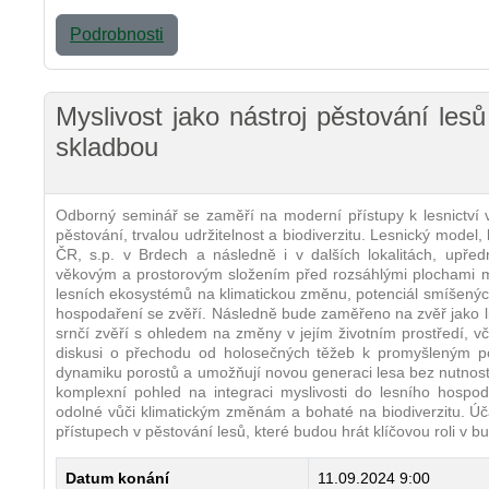
Podrobnosti
Myslivost jako nástroj pěstování le
skladbou
Odborný seminář se zaměří na moderní přístupy k lesnictví v 
pěstování, trvalou udržitelnost a biodiverzitu. Lesnický model, 
ČR, s.p. v Brdech a následně i v dalších lokalitách, upře
věkovým a prostorovým složením před rozsáhlými plochami 
lesních ekosystémů na klimatickou změnu, potenciál smíšených
hospodaření se zvěří. Následně bude zaměřeno na zvěř jako lim
srnčí zvěří s ohledem na změny v jejím životním prostředí, 
diskusi o přechodu od holosečných těžeb k promyšleným po
dynamiku porostů a umožňují novou generaci lesa bez nutnosti 
komplexní pohled na integraci myslivosti do lesního hospodař
odolné vůči klimatickým změnám a bohaté na biodiverzitu. Úča
přístupech v pěstování lesů, které budou hrát klíčovou roli v b
Datum konání
11.09.2024 9:00