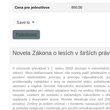
Cena pro jednotlivce
850,00
Save to
Podrobnosti
Novela Zákona o lesích v širších práv
S účinností převážně k 1. lednu 2026 dochází k mimořádně 
zákon). Mezi deklarované hlavní cíle novely patří především z
posílení vlastnického principu a principu odpovědnosti, p
problematiky nakládání s lesy ve vlastnictví státu, zefektivn
ukotvení a náplně činností Národního lesnického institutu 
lesnické politiky pro oblast adaptace lesů na změnu klimatu,
naopak, uvedení do souladu s občanským zákoníkem v oblast
vyplynula z dosavadní praxe. Novela obsahuje více než 200 n
povahy). Změny je ovšem vnímat i v kontextu navazujících prá
je potřeba reagovat i mantinely pro použití introdukovaných dř