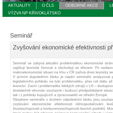
AKTUALITY
O ČLS
ODBORNÉ AKCE
L
VÝZVA NP KŘIVOKLÁTSKO
Seminář
Zvyšování ekonomické efektivnosti p
Seminář se zabývá aktuální problematikou ekonomické stránk
zajišťují lesnické činnosti a obchodují se dřevem. Po nedáv
makroekonomické situaci na trhu v ČR zažívá dnes lesnický s
V prvním dopoledním bloku je náplní semináře analyzovat p
legislativního pohledu na tuto problematiku, přes roli státu až
lesnictví. Zazní i problematika lidských zdrojů v LH – dostupn
dostatečně věnován současné i budoucí předpokládané situaci 
tak i z pohledu kupujících a zpracovatelů ve střední Evropě.
Obsahem semináře v druhém odpoledním bloku jsou současné
zvyšování ekonomické efektivnosti obhospodařování le
životaschopnosti a konkurenceschopnosti lesních podniků. Moder