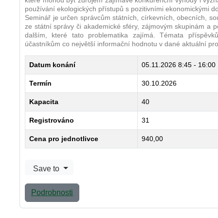
které mohou být zdrojem zajímavé konkurenční výhody i význ
používání ekologických přístupů s pozitivními ekonomickými do
Seminář je určen správcům státních, církevních, obecních, so
ze státní správy či akademické sféry, zájmovým skupinám a p
dalším, které tato problematika zajímá. Témata příspěvk
účastníkům co největší informační hodnotu v dané aktuální pr
Datum konání
05.11.2026
8:45 - 16:00
Termín
30.10.2026
Kapacita
40
Registrováno
31
Cena pro jednotlivce
940,00
Save to
Podrobnosti