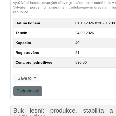
využívání introdukovaných dřevin je ovšem také nutné brát v úv
Vytváření porostních směsí i s introdukovanými dřevinami bu
republice.
Datum konání
01.10.2026
8:30 - 15:00
Termín
24.09.2026
Kapacita
40
Registrováno
21
Cena pro jednotlivce
890,00
Save to
Podrobnosti
Buk lesní: produkce, stabilita