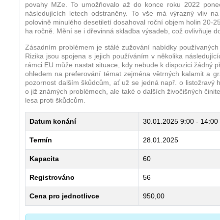
povahy MZe. To umožňovalo až do konce roku 2022 ponechá
následujících letech odstraněny. To vše má výrazný vliv na 
polovině minulého desetiletí dosahoval roční objem holin 20-25 
ha ročně. Mění se i dřevinná skladba výsadeb, což ovlivňuje do 
Zásadním problémem je stálé zužování nabídky používaných př
Rizika jsou spojena s jejich používáním v několika následujíc
rámci EU může nastat situace, kdy nebude k dispozici žádný př
ohledem na preferování témat zejména větrných kalamit a gr
pozornost dalším škůdcům, ať už se jedná např. o listožravý h
o již známých problémech, ale také o dalších živočišných činite
lesa proti škůdcům.
Datum konání
30.01.2025
9:00 - 14:00
Termín
28.01.2025
Kapacita
60
Registrováno
56
Cena pro jednotlivce
950,00