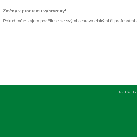
Změny v programu vyhrazeny!
Pokud máte zájem podělit se se svými cestovatelskými či profesními 
AKTUALITY